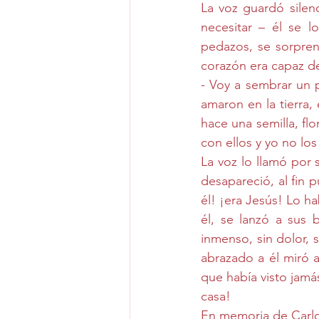
La voz guardó silen
necesitar – él se 
pedazos, se sorpre
corazón era capaz de
- Voy a sembrar un 
amaron en la tierra
hace una semilla, flo
con ellos y yo no lo
La voz lo llamó por 
desapareció, al fin p
él! ¡era Jesús! Lo ha
él, se lanzó a sus
inmenso, sin dolor, si
abrazado a él miró 
que había visto jamá
casa!
En memoria de Carlos