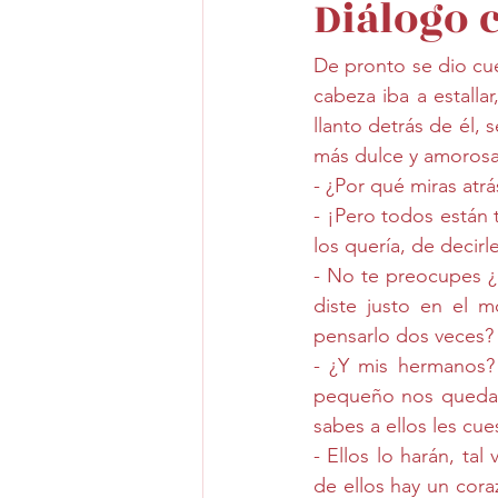
Diálogo 
De pronto se dio cue
cabeza iba a estalla
llanto detrás de él, 
más dulce y amorosa
- ¿Por qué miras atrá
- ¡Pero todos están 
los quería, de decir
- No te preocupes ¿r
diste justo en el m
pensarlo dos veces? 
- ¿Y mis hermanos?
pequeño nos quedamo
sabes a ellos les cu
- Ellos lo harán, ta
de ellos hay un cora