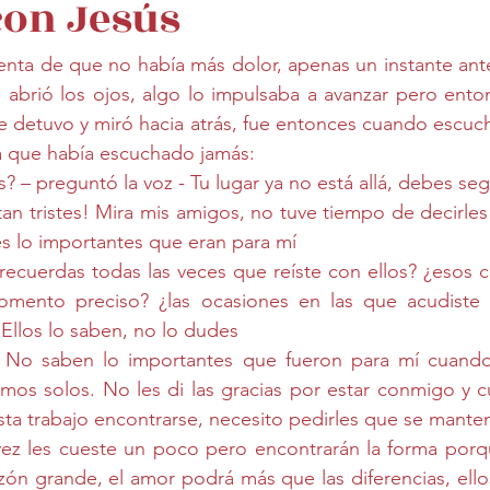
con Jesús
nta de que no había más dolor, apenas un instante ante
r, abrió los ojos, algo lo impulsaba a avanzar pero ento
se detuvo y miró hacia atrás, fue entonces cuando escuch
 que había escuchado jamás:
s? – preguntó la voz - Tu lugar ya no está allá, debes seg
tan tristes! Mira mis amigos, no tuve tiempo de decirles
les lo importantes que eran para mí
ecuerdas todas las veces que reíste con ellos? ¿esos c
omento preciso? ¿las ocasiones en las que acudiste a
Ellos lo saben, no lo dudes
 No saben lo importantes que fueron para mí cuando
s solos. No les di las gracias por estar conmigo y cui
esta trabajo encontrarse, necesito pedirles que se mant
l vez les cueste un poco pero encontrarán la forma por
zón grande, el amor podrá más que las diferencias, ellos