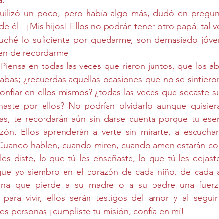
á.
uilizó un poco, pero había algo más, dudó en preguntar
 él - ¡Mis hijos! Ellos no podrán tener otro papá, tal ve
ché lo suficiente por quedarme, son demasiado jóvene
jen de recordarme
 Piensa en todas las veces que rieron juntos, que los abr
mabas; ¿recuerdas aquellas ocasiones que no se sintiero
confiar en ellos mismos? ¿todas las veces que secaste su
chaste por ellos? No podrían olvidarlo aunque quisiera
s, te recordarán aún sin darse cuenta porque tu esen
ón. Ellos aprenderán a verte sin mirarte, a escucharte
e. Cuando hablen, cuando miren, cuando amen estarán co
es diste, lo que tú les enseñaste, lo que tú les dejast
ue yo siembro en el corazón de cada niño, de cada a
na que pierde a su madre o a su padre una fuerza 
 para vivir, ellos serán testigos del amor y al seguir
es personas ¡cumpliste tu misión, confía en mí!