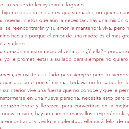
o, tu recuerdo les ayudará a lograrlo
hijo no debería irse antes que su madre, no quiero caus
jos, nueras, nietos que aún la necesitan, hay una misión q
s, se reencontrarán y su amor la mantendrá viva, pero 
amino hacia ti porque el amor de una madre es el más gra
re a su lado
u corazón se estremeció al verla…  - ¿Y ella? - preguntó
a, yo le prometí estar a su lado para siempre no quiero d
omesa, estuviste a su lado para siempre pero tu siempre
 seguir adelante por sí misma, todavía no lo sabe, le ll
su interior vive una fuerza que no conoce y que le permi
ransformarse en una nueva persona, necesita esto para 
orazón brote y florezca, para convertirse en la mejor 
nueva misión, hay un camino maravilloso esperándola y 
 encontrarlo y vivirlo en plenitud, ella será feliz de n