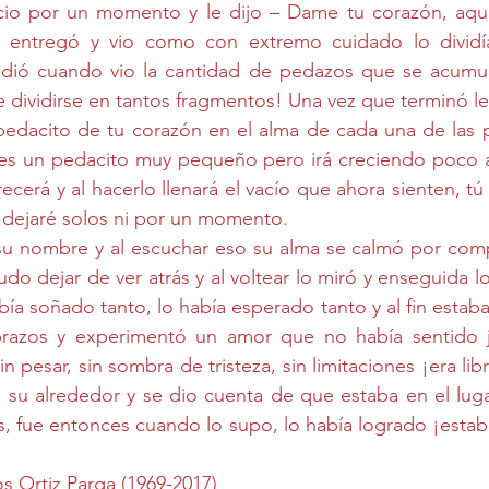
cio por un momento y le dijo – Dame tu corazón, aquí 
lo entregó y vio como con extremo cuidado lo divid
ndió cuando vio la cantidad de pedazos que se acumu
 dividirse en tantos fragmentos! Una vez que terminó le
pedacito de tu corazón en el alma de cada una de las p
, es un pedacito muy pequeño pero irá creciendo poco 
recerá y al hacerlo llenará el vacío que ahora sienten, tú
s dejaré solos ni por un momento. 
su nombre y al escuchar eso su alma se calmó por comple
udo dejar de ver atrás y al voltear lo miró y enseguida l
bía soñado tanto, lo había esperado tanto y al fin estaba
 brazos y experimentó un amor que no había sentido 
n pesar, sin sombra de tristeza, sin limitaciones ¡era libre
a su alrededor y se dio cuenta de que estaba en el lug
s, fue entonces cuando lo supo, lo había logrado ¡estab
 Ortiz Parga (1969-2017)