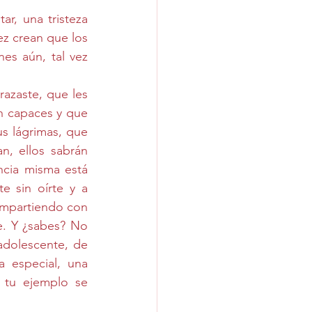
, una tristeza 
z crean que los 
s aún, tal vez 
azaste, que les 
n capaces y que 
s lágrimas, que 
n, ellos sabrán 
cia misma está 
 sin oírte y a 
mpartiendo con 
e. Y ¿sabes? No 
dolescente, de 
especial, una 
 tu ejemplo se 