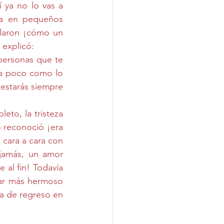
ya no lo vas a 
ía en pequeños 
laron ¡cómo un 
 explicó:
ersonas que te 
a poco como lo 
 estarás siempre 
to, la tristeza 
o reconoció ¡era 
 cara a cara con 
jamás, un amor 
 al fin! Todavía 
ar más hermoso 
a de regreso en 