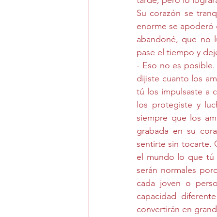
tarde, pero lo lograr
Su corazón se tranq
enorme se apoderó de
abandoné, que no lu
pase el tiempo y de
- Eso no es posible.
dijiste cuanto los a
tú los impulsaste a 
los protegiste y lu
siempre que los ama
grabada en su coraz
sentirte sin tocart
el mundo lo que tú l
serán normales porq
cada joven o perso
capacidad diferente
convertirán en grand