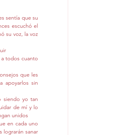
s sentía que su 
nces escuchó el 
ó su voz, la voz 
uir
 a todos cuanto 
onsejos que les 
 apoyarlos sin 
 siendo yo tan 
dar de mí y lo 
engan unidos 
que en cada uno 
 lograrán sanar 