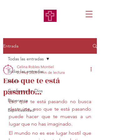
Entrada
Todas las entradas
Celina Robles Montiel
Todas las entradas
23 may 2025
3 min de lectura
Esto que te está
Duelo
pasando...
Confianza en Dios
Esperanza
Eso que te está pasando no busca 
destruirte, eso que te está pasando 
Espiritualidad
puede hacer que te muevas a un 
lugar que no has imaginado.
El mundo no es ese lugar hostil que 