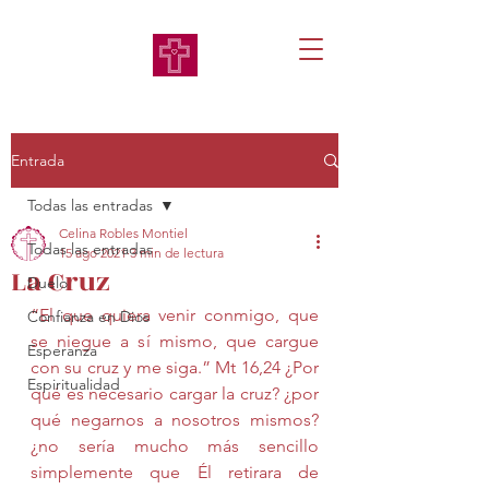
Entrada
Todas las entradas
Celina Robles Montiel
Todas las entradas
15 ago 2021
3 min de lectura
La Cruz
Duelo
“El que quiera venir conmigo, que 
Confianza en Dios
se niegue a sí mismo, que cargue 
Esperanza
con su cruz y me siga.” Mt 16,24 ¿Por 
Espiritualidad
qué es necesario cargar la cruz? ¿por 
qué negarnos a nosotros mismos? 
¿no sería mucho más sencillo 
simplemente que Él retirara de 