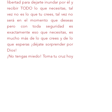
libertad para dejarte inundar por él y 
recibir TODO lo que necesitas, tal 
vez no es lo que tu crees, tal vez no 
será en el momento que deseas 
pero con toda seguridad es 
exactamente eso que necesitas, es 
mucho más de lo que crees y de lo 
que esperas ¡déjate sorprender por 
Dios!
¡No tengas miedo! Toma tu cruz hoy 
y cada día, tómate de la mano de 
Jesús y camina con él hacia la vida, 
hacia la felicidad que es capaz de 
existir en ti aún en medio del dolor. 
¡Toma tu cruz y decídete por fin a 
vivir!