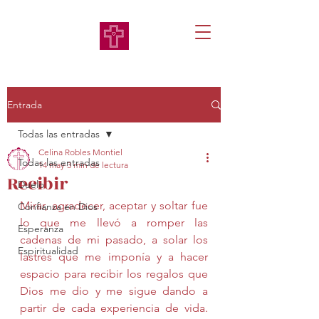
Entrada
Todas las entradas
Celina Robles Montiel
Todas las entradas
14 may
3 min de lectura
Recibir
Duelo
Mirar, agradecer, aceptar y soltar fue 
Confianza en Dios
lo que me llevó a romper las 
Esperanza
cadenas de mi pasado, a solar los 
Espiritualidad
lastres que me imponía y a hacer 
espacio para recibir los regalos que 
Dios me dio y me sigue dando a 
partir de cada experiencia de vida. 